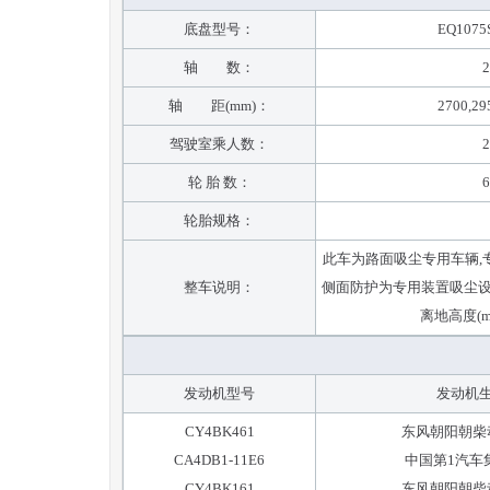
底盘型号：
EQ1075
轴 数：
2
轴 距(mm)：
2700,29
驾驶室乘人数：
2
轮 胎 数：
6
轮胎规格：
此车为路面吸尘专用车辆,专用装置为
整车说明：
侧面防护为专用装置吸尘设备
离地高度(m
发动机型号
发动机
CY4BK461
东风朝阳朝柴
CA4DB1-11E6
中国第1汽车
CY4BK161
东风朝阳朝柴