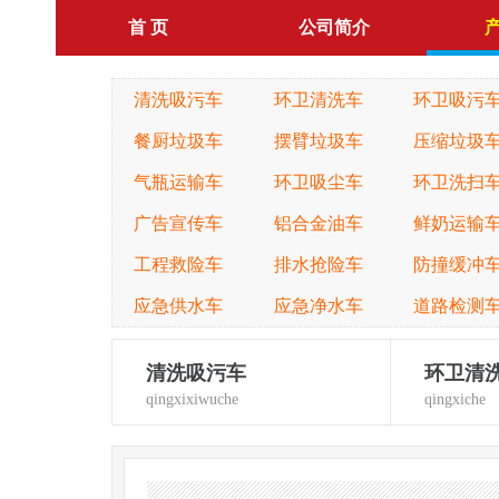
首 页
公司简介
清洗吸污车
环卫清洗车
环卫吸污
餐厨垃圾车
摆臂垃圾车
压缩垃圾
气瓶运输车
环卫吸尘车
环卫洗扫
广告宣传车
铝合金油车
鲜奶运输
工程救险车
排水抢险车
防撞缓冲
应急供水车
应急净水车
道路检测
清洗吸污车
环卫清
qingxixiwuche
qingxiche