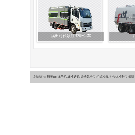
福田时代领航H2吸尘车
友情链接:
顺景erp
冻干机
标准砝码
振动分析仪
闭式冷却塔
气体检测仪
驾驶