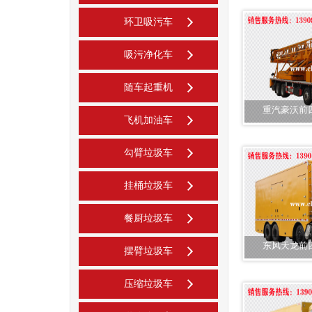
环卫吸污车
吸污净化车
随车起重机
重汽豪沃前
飞机加油车
勾臂垃圾车
挂桶垃圾车
餐厨垃圾车
东风天龙前
摆臂垃圾车
压缩垃圾车