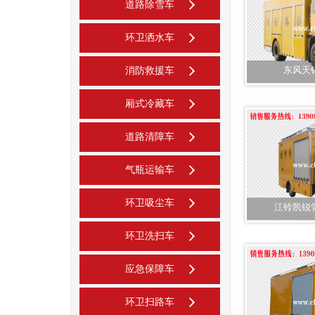
道路除雪车
环卫洒水车
东风天
消防救援车
厢式冷藏车
道路清障车
气瓶运输车
环卫吸尘车
江铃凯锐
环卫洗扫车
应急保障车
环卫扫路车