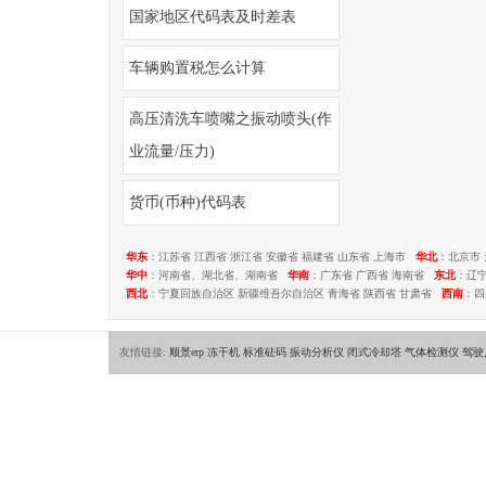
国家地区代码表及时差表
车辆购置税怎么计算
高压清洗车喷嘴之振动喷头(作
业流量/压力)
货币(币种)代码表
华东
：江苏省 江西省 浙江省 安徽省 福建省 山东省 上海市
华北
：北京市 
华中
：河南省、湖北省、湖南省
华南
：广东省 广西省 海南省
东北
：辽
西北
：宁夏回族自治区 新疆维吾尔自治区 青海省 陕西省 甘肃省
西南
：四
友情链接:
顺景erp
冻干机
标准砝码
振动分析仪
闭式冷却塔
气体检测仪
驾驶