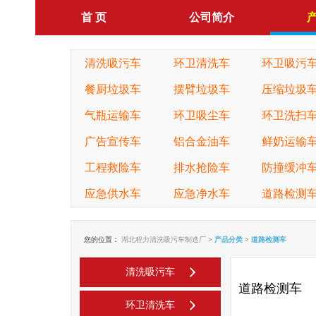
首 页
公司简介
清洗吸污车
环卫清洗车
环卫吸污
餐厨垃圾车
摆臂垃圾车
压缩垃圾
气瓶运输车
环卫吸尘车
环卫洗扫
广告宣传车
铝合金油车
鲜奶运输
工程救险车
排水抢险车
防撞缓冲
应急供水车
应急净水车
道路检测
您的位置：
湖北程力清洗吸污车制造厂
>
产品分类
>
道路检测车
清洗吸污车
道路检测车
环卫清洗车