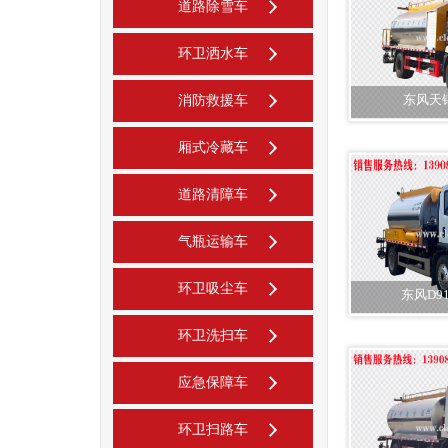
道路除雪车
环卫洒水车
东风天
消防救援车
厢式冷藏车
道路清障车
气瓶运输车
环卫吸尘车
东风D9
环卫洗扫车
应急保障车
环卫扫路车