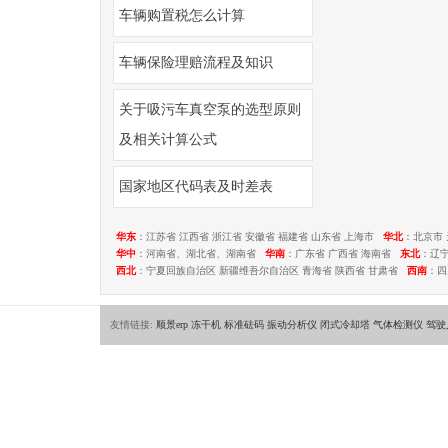
车辆购置税怎么计算
车辆保险理赔流程及知识
关于吸污车真空泵的选型原则
及相关计算公式
国家地区代码表及时差表
华东
：江苏省 江西省 浙江省 安徽省 福建省 山东省 上海市
华北
：北京市 
华中
：河南省、湖北省、湖南省
华南
：广东省 广西省 海南省
东北
：辽
西北
：宁夏回族自治区 新疆维吾尔自治区 青海省 陕西省 甘肃省
西南
：四
友情链接:
顺景erp
冻干机
标准砝码
振动分析仪
闭式冷却塔
气体检测仪
驾驶