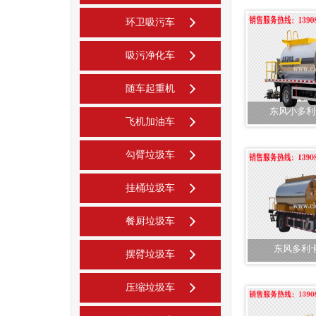
环卫吸污车
吸污净化车
随车起重机
东风小多利
飞机加油车
勾臂垃圾车
挂桶垃圾车
餐厨垃圾车
东风多利
摆臂垃圾车
压缩垃圾车