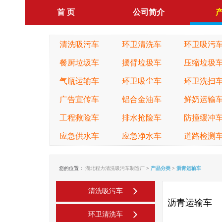
首 页
公司简介
清洗吸污车
环卫清洗车
环卫吸污
餐厨垃圾车
摆臂垃圾车
压缩垃圾
气瓶运输车
环卫吸尘车
环卫洗扫
广告宣传车
铝合金油车
鲜奶运输
工程救险车
排水抢险车
防撞缓冲
应急供水车
应急净水车
道路检测
您的位置：
湖北程力清洗吸污车制造厂
>
产品分类
>
沥青运输车
清洗吸污车
沥青运输车
环卫清洗车