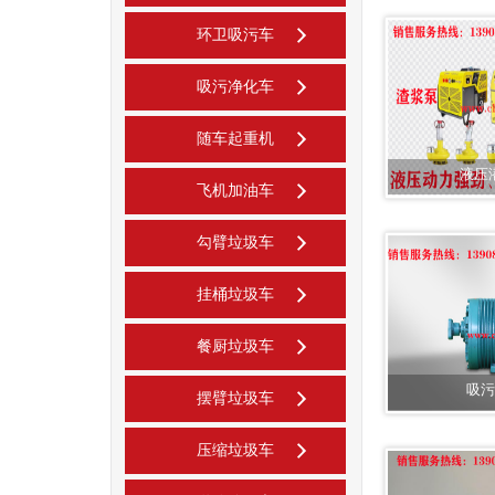
环卫吸污车
吸污净化车
随车起重机
液压
飞机加油车
勾臂垃圾车
挂桶垃圾车
餐厨垃圾车
吸污
摆臂垃圾车
压缩垃圾车