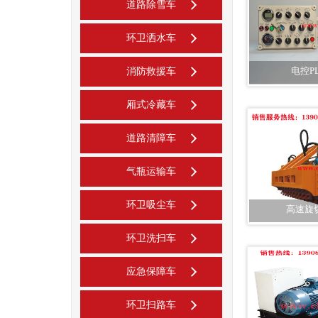
道路除雪车
环卫洒水车
电控P
消防救援车
厢式冷藏车
道路清障车
气瓶运输车
环卫吸尘车
高速旋
环卫洗扫车
应急保障车
环卫扫路车