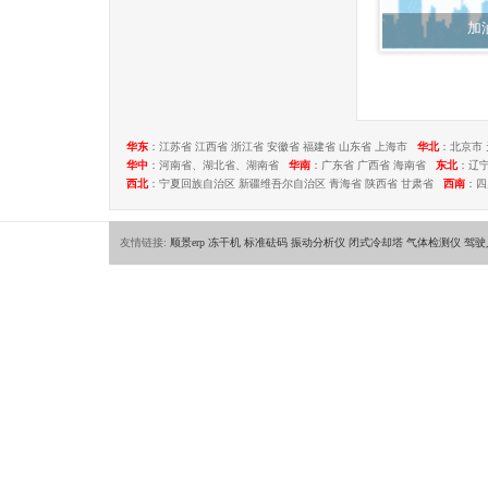
加
华东
：江苏省 江西省 浙江省 安徽省 福建省 山东省 上海市
华北
：北京市 
华中
：河南省、湖北省、湖南省
华南
：广东省 广西省 海南省
东北
：辽
西北
：宁夏回族自治区 新疆维吾尔自治区 青海省 陕西省 甘肃省
西南
：四
友情链接:
顺景erp
冻干机
标准砝码
振动分析仪
闭式冷却塔
气体检测仪
驾驶