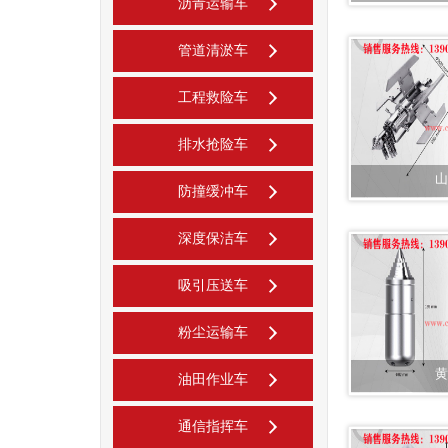
沥青运输车
管道清淤车
工程救险车
排水抢险车
山
防撞缓冲车
深度保洁车
吸引压送车
粉尘运输车
黄
油田作业车
通信指挥车