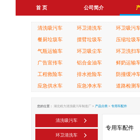
首 页
公司简介
清洗吸污车
环卫清洗车
环卫吸污
餐厨垃圾车
摆臂垃圾车
压缩垃圾
气瓶运输车
环卫吸尘车
环卫洗扫
广告宣传车
铝合金油车
鲜奶运输
工程救险车
排水抢险车
防撞缓冲
应急供水车
应急净水车
道路检测
您的位置：
湖北程力清洗吸污车制造厂
>
产品分类
>
专用车配件
清洗吸污车
专用车配件
环卫清洗车