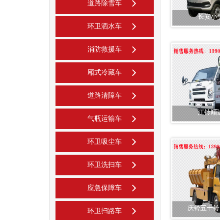
道路除雪车
长安小
环卫洒水车
消防救援车
厢式冷藏车
道路清障车
江铃顺
气瓶运输车
环卫吸尘车
环卫洗扫车
应急保障车
庆铃五十铃
环卫扫路车