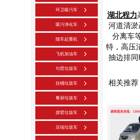
环卫吸污车
湖北程力
河道清淤
吸污净化车
分离车
随车起重机
特，高压
飞机加油车
抽边排同
勾臂垃圾车
相关推荐
挂桶垃圾车
餐厨垃圾车
摆臂垃圾车
压缩垃圾车