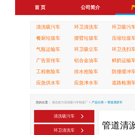
首 页
公司简介
清洗吸污车
环卫清洗车
环卫吸污
餐厨垃圾车
摆臂垃圾车
压缩垃圾
气瓶运输车
环卫吸尘车
环卫洗扫
广告宣传车
铝合金油车
鲜奶运输
工程救险车
排水抢险车
防撞缓冲
应急供水车
应急净水车
道路检测
您的位置：
湖北程力清洗吸污车制造厂
>
产品分类
>
管道清淤车
清洗吸污车
管道清
环卫清洗车