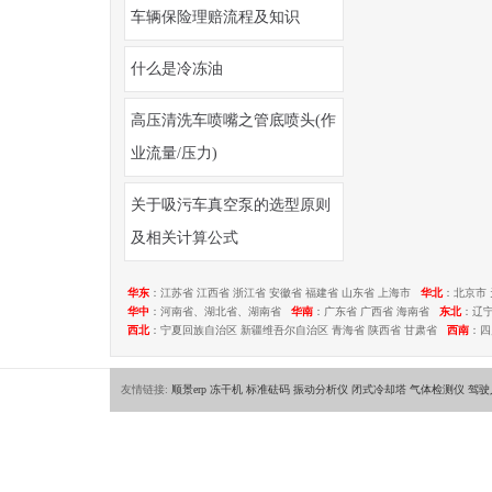
车辆保险理赔流程及知识
什么是冷冻油
高压清洗车喷嘴之管底喷头(作
业流量/压力)
关于吸污车真空泵的选型原则
及相关计算公式
华东
：江苏省 江西省 浙江省 安徽省 福建省 山东省 上海市
华北
：北京市 
华中
：河南省、湖北省、湖南省
华南
：广东省 广西省 海南省
东北
：辽
西北
：宁夏回族自治区 新疆维吾尔自治区 青海省 陕西省 甘肃省
西南
：四
友情链接:
顺景erp
冻干机
标准砝码
振动分析仪
闭式冷却塔
气体检测仪
驾驶