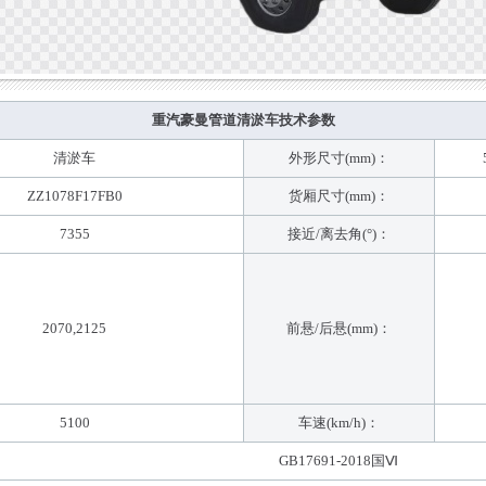
重汽豪曼管道清淤车技术参数
清淤车
外形尺寸(mm)：
ZZ1078F17FB0
货厢尺寸(mm)：
7355
接近/离去角(°)：
2070,2125
前悬/后悬(mm)：
5100
车速(km/h)：
GB17691-2018国Ⅵ