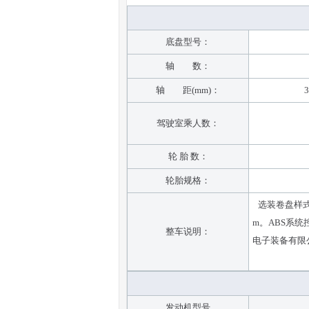
底盘型号：
轴 数：
轴 距(mm)：
3
驾驶室乘人数：
轮 胎 数：
轮胎规格：
选装卷盘样式。
m。ABS系统控
整车说明：
电子装备有限公司
发动机型号