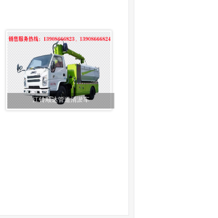
江铃顺达管道清淤车