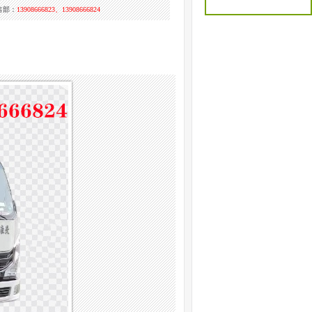
售部：
13908666823、13908666824