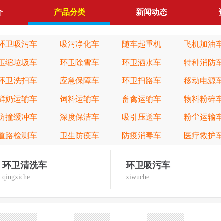
介
产品分类
新闻动态
环卫吸污车
吸污净化车
随车起重机
飞机加油
压缩垃圾车
环卫除雪车
环卫洒水车
特种消防
环卫洗扫车
应急保障车
环卫扫路车
移动电源
鲜奶运输车
饲料运输车
畜禽运输车
物料粉碎
防撞缓冲车
深度保洁车
吸引压送车
粉尘运输
道路检测车
卫生防疫车
防疫消毒车
医疗救护
环卫清洗车
环卫吸污车
qingxiche
xiwuche