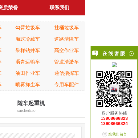
资质荣誉
联系我们
车
勾臂垃圾车
挂桶垃圾车
车
厢式冷藏车
道路清障车
车
采样钻井车
高空作业车
车
沥青运输车
管道清淤车
车
油田作业车
通信指挥车
车
喷雾抑尘车
专用车配件
随车起重机
suichediao
客户服务热线
13908666823
13908666824
给我们留言