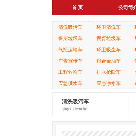
首 页
公司简
清洗吸污车
环卫清洗车
餐厨垃圾车
摆臂垃圾车
气瓶运输车
环卫吸尘车
广告宣传车
铝合金油车
工程救险车
排水抢险车
应急供水车
应急净水车
清洗吸污车
qingxixiwuche