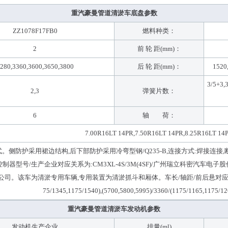
重汽豪曼管道清淤车底盘参数
ZZ1078F17FB0
燃料种类：
2
前 轮 距(mm)：
280,3360,3600,3650,3800
后 轮 距(mm)：
1520
3/5+3,
2,3
弹簧片数：
6
轴 荷：
7.00R16LT 14PR,7.50R16LT 14PR,8.25R16LT 14
侧防护采用裙边结构,后下部防护采用冷弯型钢/Q235-B,连接方式:焊接连接,断面尺寸(
制器型号/生产企业对应关系为:CM3XL-4S/3M(4SF)/广州瑞立科密汽车电子股份
。该车为清淤专用车辆,专用装置为清淤抓斗和厢体。车长/轴距/前后悬对应关系为:(5700,58
75/1345,1175/1540),(5700,5800,5995)/3360/(1175/1165,1175/1
重汽豪曼管道清淤车发动机参数
发动机生产企业
排量(ml)