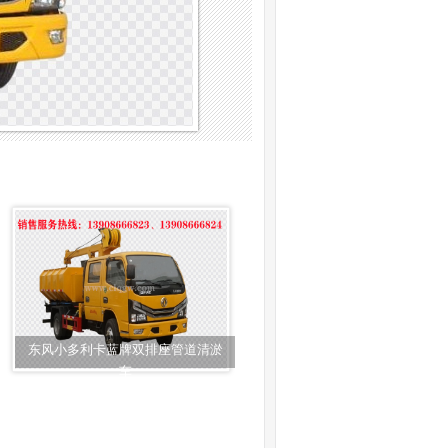
东风小多利卡蓝牌双排座管道清淤
车