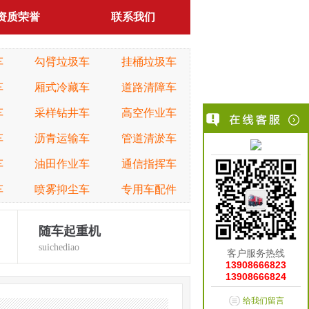
资质荣誉
联系我们
车
勾臂垃圾车
挂桶垃圾车
车
厢式冷藏车
道路清障车
车
采样钻井车
高空作业车
车
沥青运输车
管道清淤车
车
油田作业车
通信指挥车
车
喷雾抑尘车
专用车配件
随车起重机
suichediao
客户服务热线
13908666823
13908666824
给我们留言