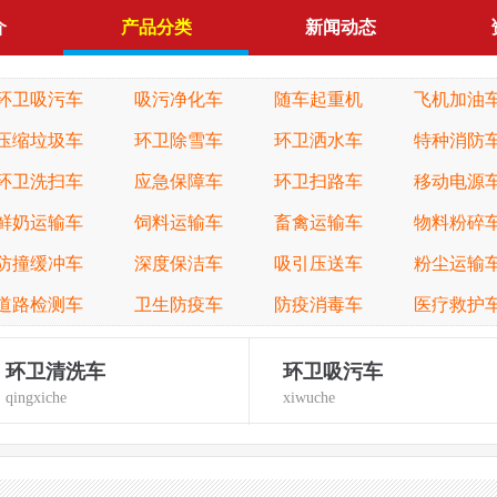
介
产品分类
新闻动态
环卫吸污车
吸污净化车
随车起重机
飞机加油
压缩垃圾车
环卫除雪车
环卫洒水车
特种消防
环卫洗扫车
应急保障车
环卫扫路车
移动电源
鲜奶运输车
饲料运输车
畜禽运输车
物料粉碎
防撞缓冲车
深度保洁车
吸引压送车
粉尘运输
道路检测车
卫生防疫车
防疫消毒车
医疗救护
环卫清洗车
环卫吸污车
qingxiche
xiwuche