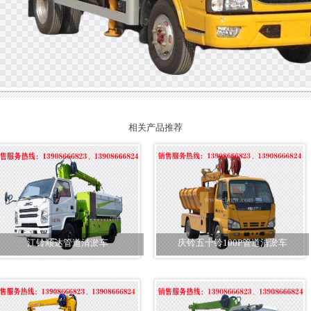
相关产品推荐
江铃顺达管道清淤车
庆铃五十铃100P管道清淤车