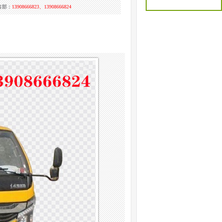
售部：
13908666823、13908666824