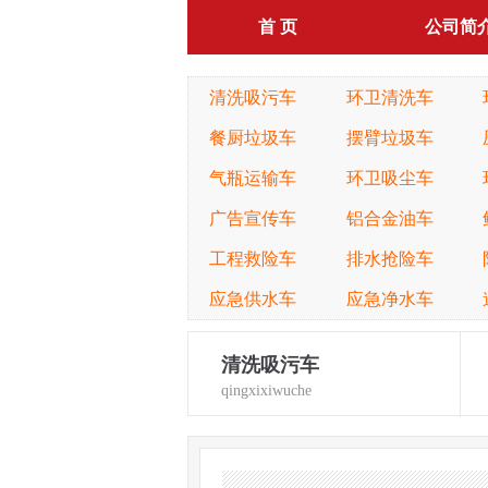
首 页
公司简
清洗吸污车
环卫清洗车
餐厨垃圾车
摆臂垃圾车
气瓶运输车
环卫吸尘车
广告宣传车
铝合金油车
工程救险车
排水抢险车
应急供水车
应急净水车
清洗吸污车
qingxixiwuche