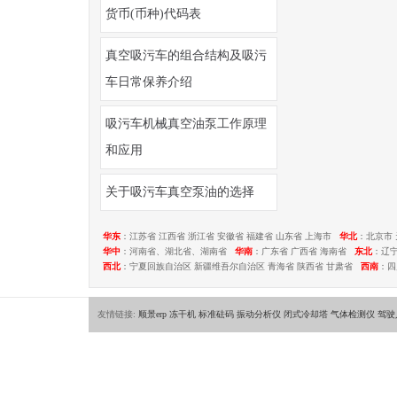
货币(币种)代码表
真空吸污车的组合结构及吸污
车日常保养介绍
吸污车机械真空油泵工作原理
和应用
关于吸污车真空泵油的选择
华东
：江苏省 江西省 浙江省 安徽省 福建省 山东省 上海市
华北
：北京市 
华中
：河南省、湖北省、湖南省
华南
：广东省 广西省 海南省
东北
：辽
西北
：宁夏回族自治区 新疆维吾尔自治区 青海省 陕西省 甘肃省
西南
：四
友情链接:
顺景erp
冻干机
标准砝码
振动分析仪
闭式冷却塔
气体检测仪
驾驶