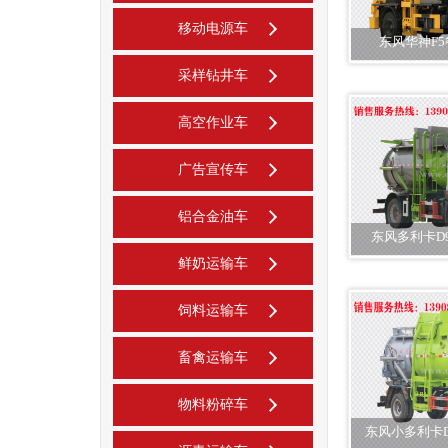
移动电源车
东风华神F5
采样钻井车
高空作业车
广告宣传车
铝合金油车
东风多利卡D
鲜奶运输车
饲料运输车
畜禽运输车
物料粉碎车
东风小多利卡D