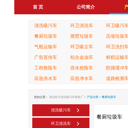
首 页
公司简介
清洗吸污车
环卫清洗车
环卫吸污
餐厨垃圾车
摆臂垃圾车
压缩垃圾
气瓶运输车
环卫吸尘车
环卫洗扫
广告宣传车
铝合金油车
鲜奶运输
工程救险车
排水抢险车
防撞缓冲
应急供水车
应急净水车
道路检测
您的位置：
湖北程力清洗吸污车制造厂
>
产品分类
>
餐厨垃圾车
清洗吸污车
餐厨垃圾车
环卫清洗车