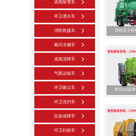
道路除雪车
环卫洒水车
庆铃五十铃
消防救援车
厢式冷藏车
道路清障车
气瓶运输车
环卫吸尘车
凯马K6蓝牌
环卫洗扫车
应急保障车
环卫扫路车