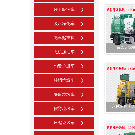
环卫吸污车
吸污净化车
随车起重机
东风天锦餐
飞机加油车
勾臂垃圾车
挂桶垃圾车
餐厨垃圾车
东风多利卡D
摆臂垃圾车
压缩垃圾车