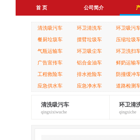
首 页
公司简介
清洗吸污车
环卫清洗车
环卫吸污
餐厨垃圾车
摆臂垃圾车
压缩垃圾
气瓶运输车
环卫吸尘车
环卫洗扫
广告宣传车
铝合金油车
鲜奶运输
工程救险车
排水抢险车
防撞缓冲
应急供水车
应急净水车
道路检测
清洗吸污车
环卫清
qingxixiwuche
qingxiche