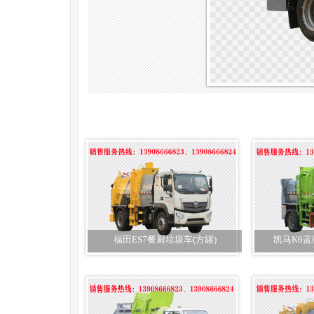
福田ES7餐厨垃圾车(方罐)
凯马K6蓝