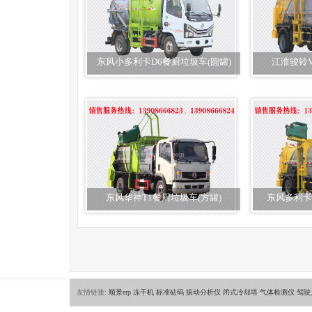
东风小多利卡D6餐厨垃圾车(圆罐)
江淮骏铃V
东风华神T1餐厨垃圾车(方罐)
东风多利卡
友情链接:
顺景erp
冻干机
标准砝码
振动分析仪
闭式冷却塔
气体检测仪
驾驶