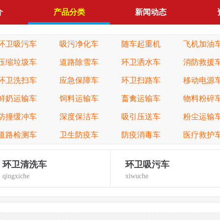
介
产品分类
新闻动态
环卫吸污车
吸污净化车
随车起重机
飞机加油
压缩垃圾车
道路除雪车
环卫洒水车
消防救援
环卫洗扫车
应急保障车
环卫扫路车
移动电源
鲜奶运输车
饲料运输车
畜禽运输车
物料粉碎
防撞缓冲车
深度保洁车
吸引压送车
粉尘运输
道路检测车
卫生防疫车
防疫消毒车
医疗救护
环卫清洗车
环卫吸污车
qingxiche
xiwuche