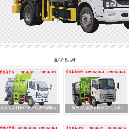
相关产品推荐
东风小多利卡D6餐厨垃圾车(圆罐)
解放虎V蓝牌餐厨垃圾车(方罐)