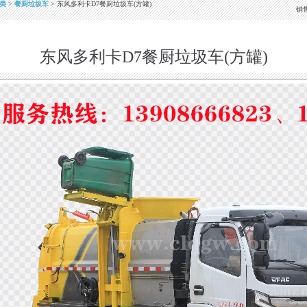
类
>
餐厨垃圾车
> 东风多利卡D7餐厨垃圾车(方罐)
销
东风多利卡D7餐厨垃圾车(方罐)