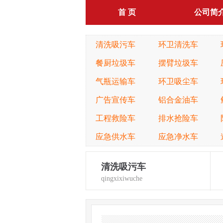
首 页
公司简
清洗吸污车
环卫清洗车
餐厨垃圾车
摆臂垃圾车
气瓶运输车
环卫吸尘车
广告宣传车
铝合金油车
工程救险车
排水抢险车
应急供水车
应急净水车
清洗吸污车
qingxixiwuche