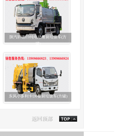
陕汽轩德E9纯电动餐厨垃圾车(方
罐)
东风小多利卡D6餐厨垃圾车(方罐)