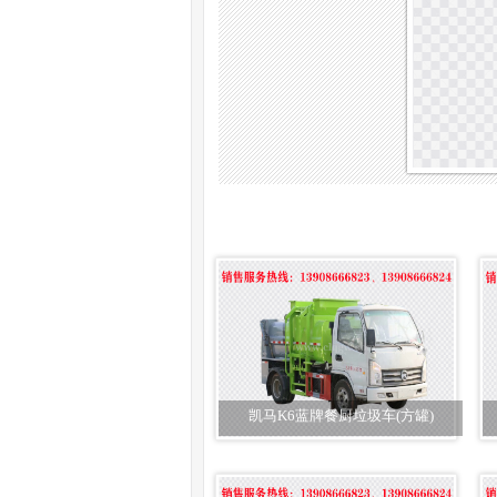
凯马K6蓝牌餐厨垃圾车(方罐)