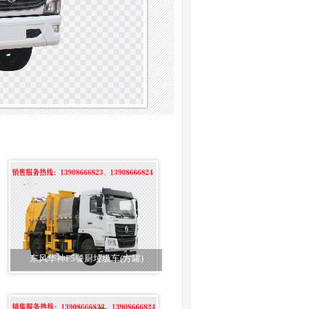
东风华神F5餐厨垃圾车(方罐)