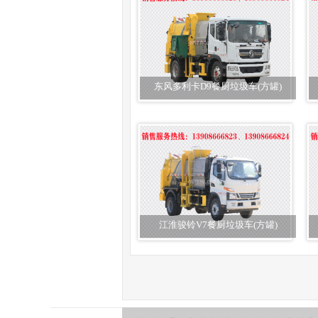
东风多利卡D9餐厨垃圾车(方罐)
江淮骏铃V7餐厨垃圾车(方罐)