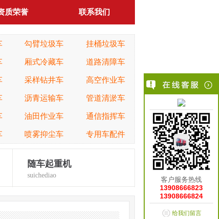
资质荣誉
联系我们
车
勾臂垃圾车
挂桶垃圾车
车
厢式冷藏车
道路清障车
车
采样钻井车
高空作业车
车
沥青运输车
管道清淤车
车
油田作业车
通信指挥车
车
喷雾抑尘车
专用车配件
随车起重机
suichediao
客户服务热线
13908666823
13908666824
给我们留言