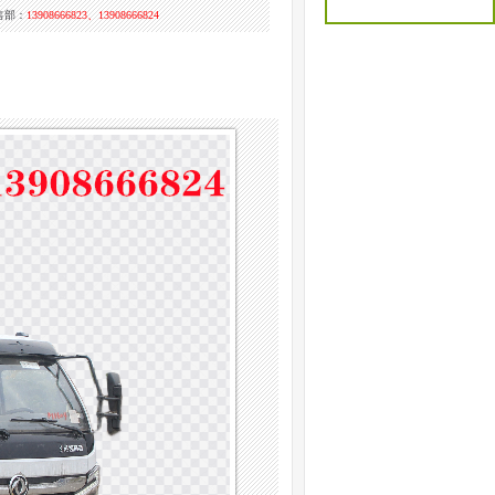
售部：
13908666823、13908666824