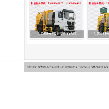
东风华神F5餐厨垃圾车(方罐)
东风多利卡
友情链接:
顺景erp
冻干机
标准砝码
振动分析仪
闭式冷却塔
气体检测仪
驾驶