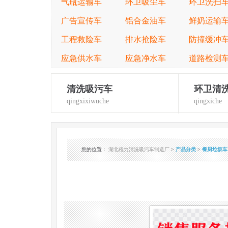
气瓶运输车
环卫吸尘车
环卫洗扫
广告宣传车
铝合金油车
鲜奶运输
工程救险车
排水抢险车
防撞缓冲
应急供水车
应急净水车
道路检测
清洗吸污车
环卫清
qingxixiwuche
qingxiche
您的位置
：
湖北程力清洗吸污车制造厂
>
产品分类
>
餐厨垃圾车