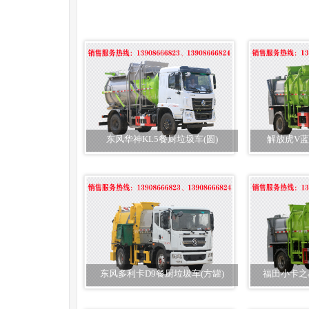
东风华神KL5餐厨垃圾车(圆)
解放虎V蓝
东风多利卡D9餐厨垃圾车(方罐)
福田小卡之