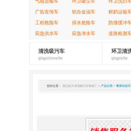
气瓶运输车
环卫吸尘车
环卫洗扫
广告宣传车
铝合金油车
鲜奶运输
工程救险车
排水抢险车
防撞缓冲
应急供水车
应急净水车
道路检测
清洗吸污车
环卫清
qingxixiwuche
qingxiche
您的位置
：
湖北程力清洗吸污车制造厂
>
产品分类
>
餐厨垃圾车