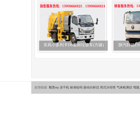
东风小多利卡D6餐厨垃圾车(方罐)
陕汽轩德E
友情链接:
顺景erp
冻干机
标准砝码
振动分析仪
闭式冷却塔
气体检测仪
驾驶