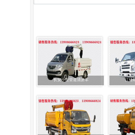
长安小型管道清淤车
江铃