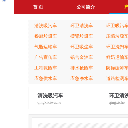
首 页
公司简介
清洗吸污车
环卫清洗车
环卫吸污
餐厨垃圾车
摆臂垃圾车
压缩垃圾
气瓶运输车
环卫吸尘车
环卫洗扫
广告宣传车
铝合金油车
鲜奶运输
工程救险车
排水抢险车
防撞缓冲
应急供水车
应急净水车
道路检测
清洗吸污车
环卫清
qingxixiwuche
qingxiche