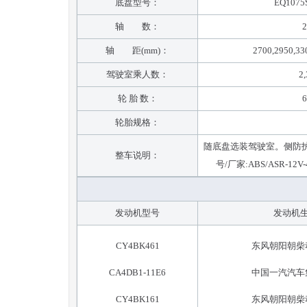
底盘型号：
EQ1075
轴 数：
2
轴 距(mm)：
2700,2950,33
驾驶室乘人数：
2,
轮 胎 数：
6
轮胎规格：
随底盘选装驾驶室。侧防护采用
整车说明：
号/厂家:ABS/ASR
发动机型号
发动机
CY4BK461
东风朝阳朝柴
CA4DB1-11E6
中国一汽汽车
CY4BK161
东风朝阳朝柴