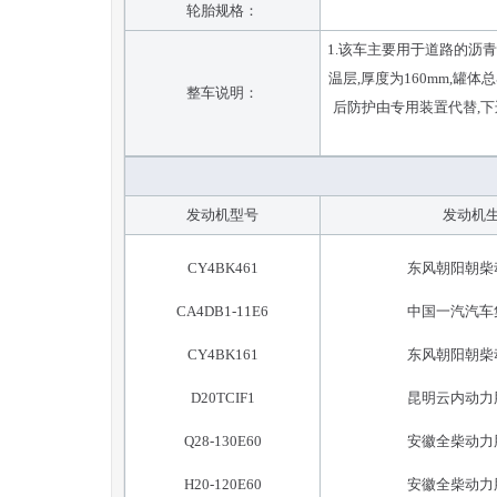
轮胎规格：
1.该车主要用于道路的沥青洒布
温层,厚度为160mm,罐体总
整车说明：
后防护由专用装置代替,下边缘
发动机型号
发动机
CY4BK461
东风朝阳朝柴
CA4DB1-11E6
中国一汽汽车
CY4BK161
东风朝阳朝柴
D20TCIF1
昆明云内动力
Q28-130E60
安徽全柴动力
H20-120E60
安徽全柴动力