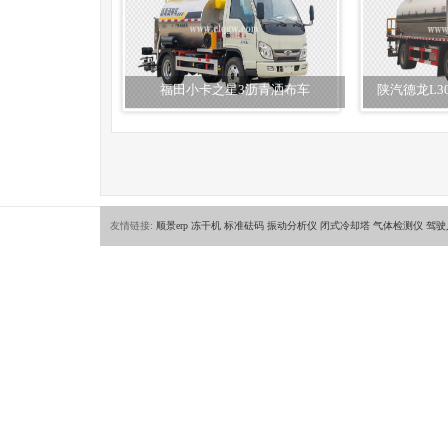
福田小卡之星3沥青洒布车
陕汽德龙L3
友情链接:
顺景erp
冻干机
标准砝码
振动分析仪
闭式冷却塔
气体检测仪
驾驶