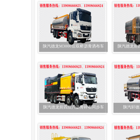
陕汽德龙M3000后双桥沥青洒布车
陕汽德龙前
陕汽德龙前四后八沥青碎石同步车
陕汽轩德