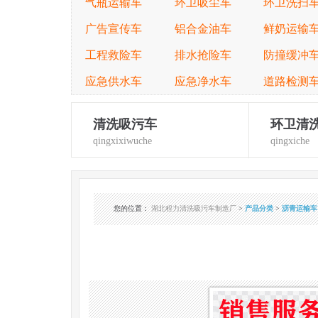
气瓶运输车
环卫吸尘车
环卫洗扫
广告宣传车
铝合金油车
鲜奶运输
工程救险车
排水抢险车
防撞缓冲
应急供水车
应急净水车
道路检测
清洗吸污车
环卫清
qingxixiwuche
qingxiche
您的位置
：
湖北程力清洗吸污车制造厂
>
产品分类
>
沥青运输车