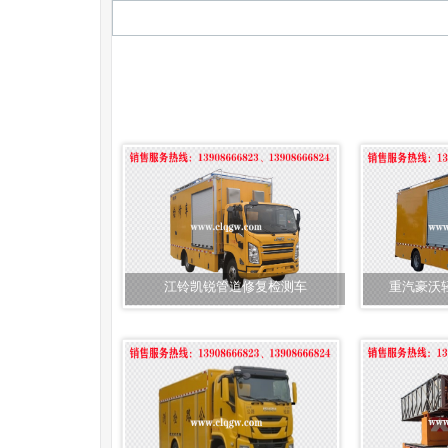
江铃凯锐管道修复检测车
重汽豪沃