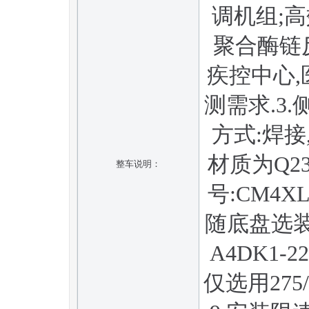
调机组;
聚合酶链
疾控中心
测需求.3
方式:焊接
材质为Q23
整车说明：
号:CM4
随底盘选装驾
A4DK1-2
仅选用275/8