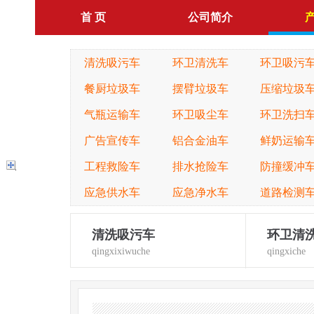
首 页
公司简介
清洗吸污车
环卫清洗车
环卫吸污
餐厨垃圾车
摆臂垃圾车
压缩垃圾
气瓶运输车
环卫吸尘车
环卫洗扫
广告宣传车
铝合金油车
鲜奶运输
工程救险车
排水抢险车
防撞缓冲
应急供水车
应急净水车
道路检测
清洗吸污车
环卫清
qingxixiwuche
qingxiche