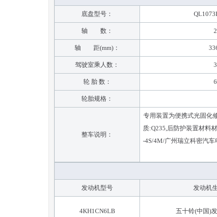
底盘型号：
QL107
轴 数：
2
轴 距(mm)：
33
驾驶室乘人数：
3
轮 胎 数：
6
轮胎规格：
专用装置为便携式光固化修
质:Q235,后防护装置材料
整车说明：
-4S/4M/广州瑞立科密
发动机型号
发动机
4KH1CN6LB
五十铃(中国)