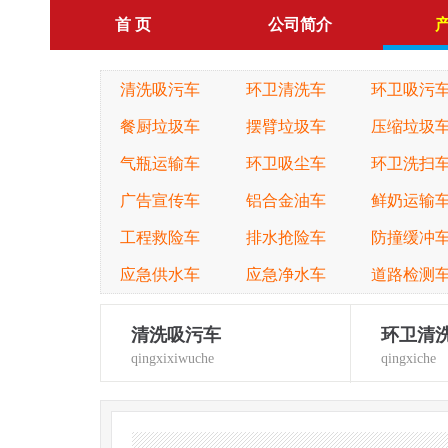
首 页
公司简介
清洗吸污车
环卫清洗车
环卫吸污
餐厨垃圾车
摆臂垃圾车
压缩垃圾
气瓶运输车
环卫吸尘车
环卫洗扫
广告宣传车
铝合金油车
鲜奶运输
工程救险车
排水抢险车
防撞缓冲
应急供水车
应急净水车
道路检测
清洗吸污车
环卫清
qingxixiwuche
qingxiche