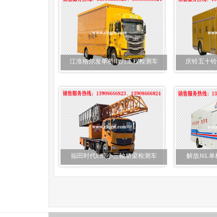
江淮格尔发单桥电力工程检测车
庆铃五十铃
福田时代ES7小三轴桥梁检测车
解放J6L