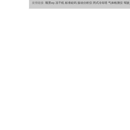
友情链接:
顺景erp
冻干机
标准砝码
振动分析仪
闭式冷却塔
气体检测仪
驾驶