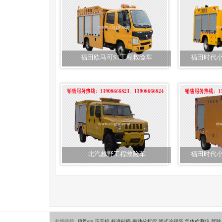
福田欧马可S1工程救险车
福田时代小
北汽越野工程救险车
福田时代小
友情链接:
顺景erp
冻干机
标准砝码
振动分析仪
闭式冷却塔
气体检测仪
驾驶