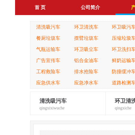
首 页
公司简介
清洗吸污车
环卫清洗车
环卫吸污
餐厨垃圾车
摆臂垃圾车
压缩垃圾
气瓶运输车
环卫吸尘车
环卫洗扫
广告宣传车
铝合金油车
鲜奶运输
工程救险车
排水抢险车
防撞缓冲
应急供水车
应急净水车
道路检测
清洗吸污车
环卫清
qingxixiwuche
qingxiche