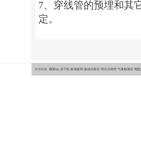
7、穿线管的预埋和其
定。
友情链接:
顺景erp
冻干机
标准砝码
振动分析仪
闭式冷却塔
气体检测仪
驾驶