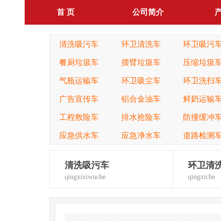
首 页
公司简介
清洗吸污车
环卫清洗车
环卫吸污
餐厨垃圾车
摆臂垃圾车
压缩垃圾
气瓶运输车
环卫吸尘车
环卫洗扫
广告宣传车
铝合金油车
鲜奶运输
工程救险车
排水抢险车
防撞缓冲
应急供水车
应急净水车
道路检测
清洗吸污车
环卫清
qingxixiwuche
qingxiche