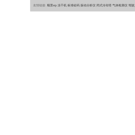
友情链接:
顺景erp
冻干机
标准砝码
振动分析仪
闭式冷却塔
气体检测仪
驾驶