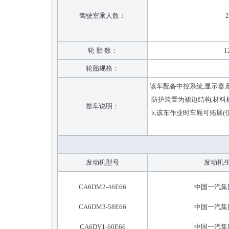
驾驶室乘人数：
2
轮 胎 数：
1
轮胎规格：
该车配备中控系统,显示器,硬
防护装置为裙边结构,材料材质
整车说明：
h,该车作业时车厢可拓展
发动机型号
发动机
CA6DM2-46E66
中国一汽集
CA6DM3-58E66
中国一汽集
CA6DV1-60E66
中国一汽集