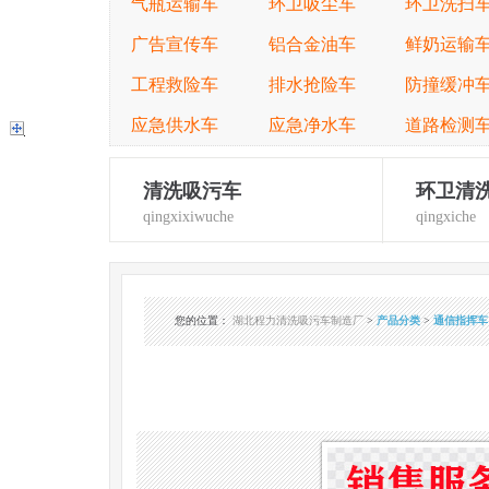
气瓶运输车
环卫吸尘车
环卫洗扫
广告宣传车
铝合金油车
鲜奶运输
工程救险车
排水抢险车
防撞缓冲
应急供水车
应急净水车
道路检测
清洗吸污车
环卫清
qingxixiwuche
qingxiche
您的位置
：
湖北程力清洗吸污车制造厂
>
产品分类
>
通信指挥车