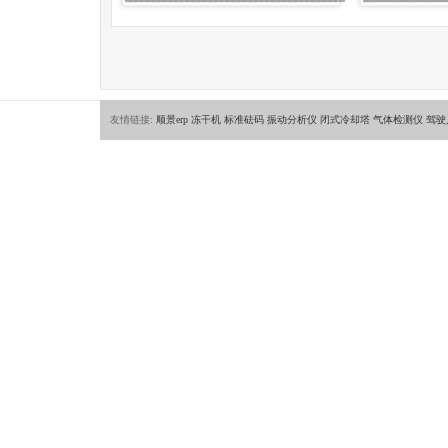
友情链接:
顺景erp
冻干机
标准砝码
振动分析仪
闭式冷却塔
气体检测仪
驾驶