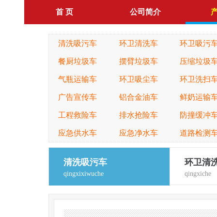
首 页
公司简介
清洗吸污车
环卫清洗车
环卫吸污
餐厨垃圾车
摆臂垃圾车
压缩垃圾
气瓶运输车
环卫吸尘车
环卫洗扫
广告宣传车
铝合金油车
鲜奶运输
工程救险车
排水抢险车
防撞缓冲
应急供水车
应急净水车
道路检测
清洗吸污车
环卫清
qingxixiwuche
qingxiche