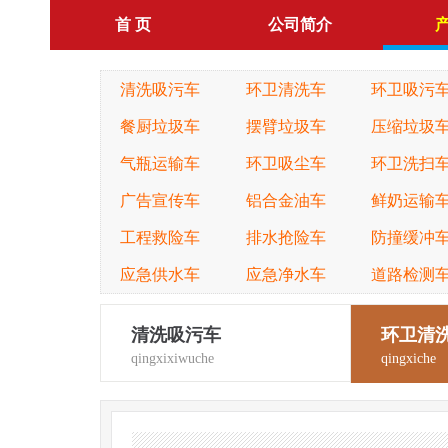
首 页
公司简介
清洗吸污车
环卫清洗车
环卫吸污
餐厨垃圾车
摆臂垃圾车
压缩垃圾
气瓶运输车
环卫吸尘车
环卫洗扫
广告宣传车
铝合金油车
鲜奶运输
工程救险车
排水抢险车
防撞缓冲
应急供水车
应急净水车
道路检测
清洗吸污车
环卫清
qingxixiwuche
qingxiche