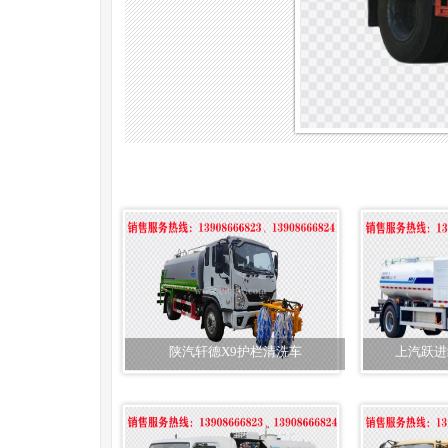
陕汽轩德X9护栏清洗车
上汽跃进