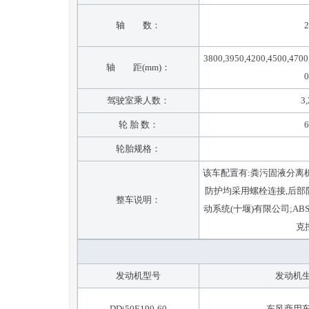
轴 数：
2
3800,3950,4200,4500,4700
轴 距(mm)：
0
驾驶室乘人数：
3,
轮 胎 数：
6
轮胎规格：
该车配置有:粪污固液分离机
防护均采用螺栓连接,后部防护断
整车说明：
动系统(十堰)有限公司;ABS
克控
发动机型号
发动机
DDi50E190-60
东风商用