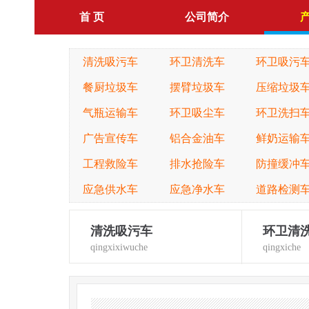
首 页
公司简介
清洗吸污车
环卫清洗车
环卫吸污
餐厨垃圾车
摆臂垃圾车
压缩垃圾
气瓶运输车
环卫吸尘车
环卫洗扫
广告宣传车
铝合金油车
鲜奶运输
工程救险车
排水抢险车
防撞缓冲
应急供水车
应急净水车
道路检测
清洗吸污车
环卫清
qingxixiwuche
qingxiche