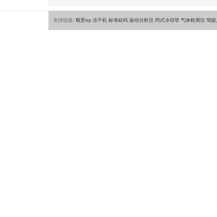
友情链接:
顺景erp
冻干机
标准砝码
振动分析仪
闭式冷却塔
气体检测仪
驾驶