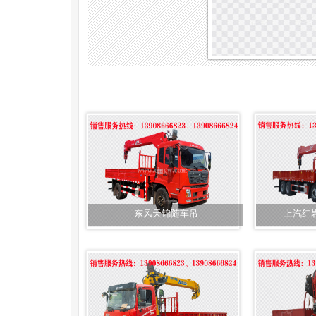
东风天锦随车吊
上汽红