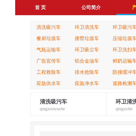
首 页
公司简介
清洗吸污车
环卫清洗车
环卫吸污
餐厨垃圾车
摆臂垃圾车
压缩垃圾
气瓶运输车
环卫吸尘车
环卫洗扫
广告宣传车
铝合金油车
鲜奶运输
工程救险车
排水抢险车
防撞缓冲
应急供水车
应急净水车
道路检测
清洗吸污车
环卫清
qingxixiwuche
qingxiche