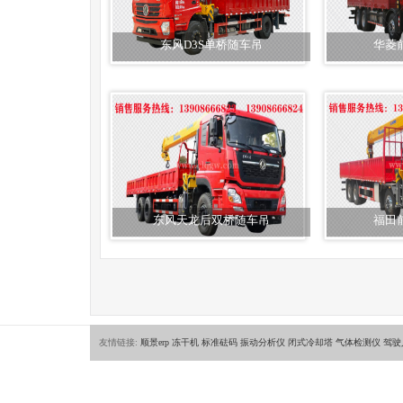
东风D3S单桥随车吊
华菱
东风天龙后双桥随车吊
福田
友情链接:
顺景erp
冻干机
标准砝码
振动分析仪
闭式冷却塔
气体检测仪
驾驶