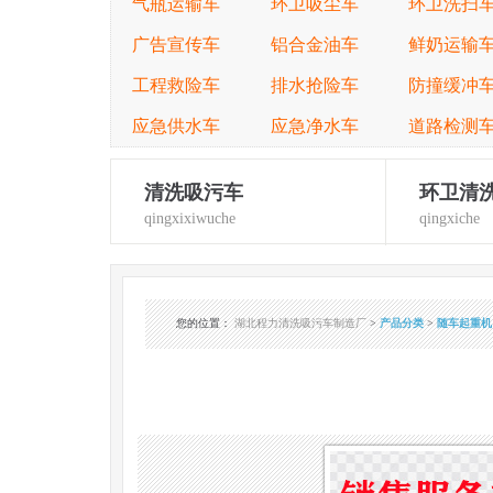
气瓶运输车
环卫吸尘车
环卫洗扫
广告宣传车
铝合金油车
鲜奶运输
工程救险车
排水抢险车
防撞缓冲
应急供水车
应急净水车
道路检测
清洗吸污车
环卫清
qingxixiwuche
qingxiche
您的位置
：
湖北程力清洗吸污车制造厂
>
产品分类
>
随车起重机