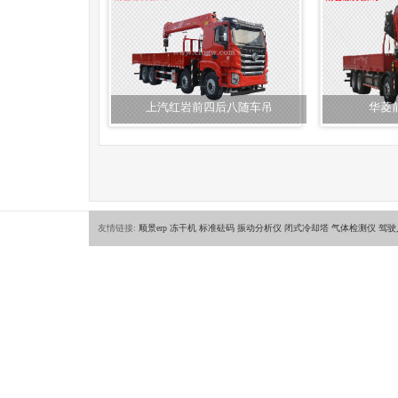
上汽红岩前四后八随车吊
华菱
友情链接:
顺景erp
冻干机
标准砝码
振动分析仪
闭式冷却塔
气体检测仪
驾驶