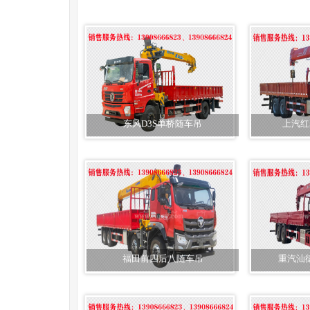
东风D3S单桥随车吊
上汽红
福田前四后八随车吊
重汽汕