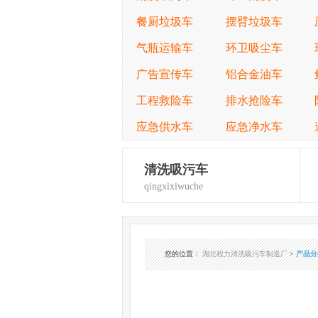
餐厨垃圾车
摆臂垃圾车
气瓶运输车
环卫吸尘车
广告宣传车
铝合金油车
工程救险车
排水抢险车
应急供水车
应急净水车
清洗吸污车
qingxixiwuche
您的位置
：
湖北程力清洗吸污车制造厂
>
产品分