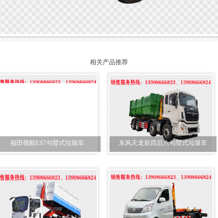
相关产品推荐
福田领航ES7勾臂式垃圾车
东风天龙前四后八勾臂式垃圾车