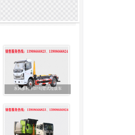
东风多利卡D7勾臂式垃圾车