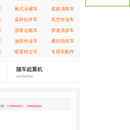
车
厢式冷藏车
道路清障车
车
采样钻井车
高空作业车
车
沥青运输车
管道清淤车
车
油田作业车
通信指挥车
车
喷雾抑尘车
专用车配件
随车起重机
suichediao
售部：
13908666823、13908666824