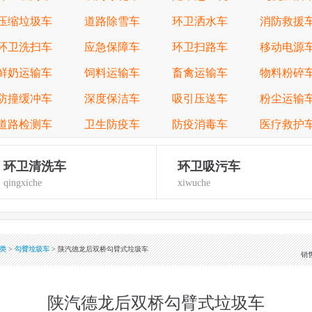
压缩垃圾车
道路除雪车
环卫洒水车
消防救援
环卫洗扫车
应急保障车
环卫扫路车
移动电源
鲜奶运输车
饲料运输车
畜禽运输车
物料粉碎
防撞缓冲车
深度保洁车
吸引压送车
粉尘运输
道路检测车
卫生防疫车
防疫消毒车
医疗救护
环卫清洗车
环卫吸污车
qingxiche
xiwuche
类
>
勾臂垃圾车
> 陕汽德龙后双桥勾臂式垃圾车
销
陕汽德龙后双桥勾臂式垃圾车