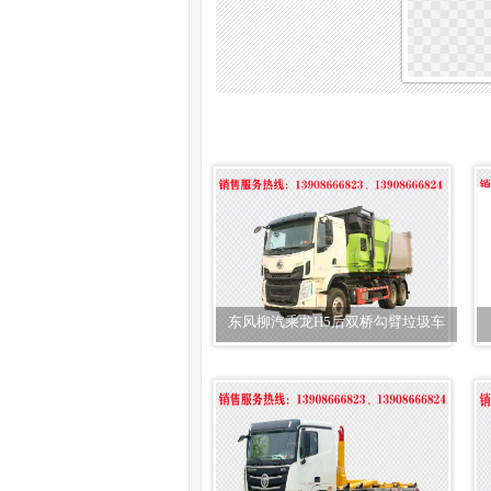
东风柳汽乘龙H5后双桥勾臂垃圾车