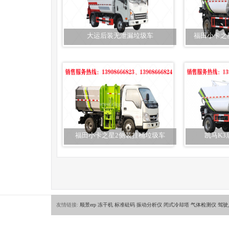
大运后装无泄漏垃圾车
福田小卡之
福田小卡之星2侧装挂桶垃圾车
凯马K
友情链接:
顺景erp
冻干机
标准砝码
振动分析仪
闭式冷却塔
气体检测仪
驾驶