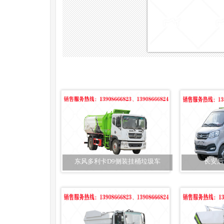
东风多利卡D9侧装挂桶垃圾车
长安后