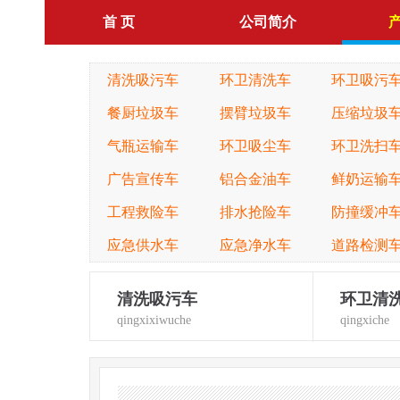
首 页
公司简介
清洗吸污车
环卫清洗车
环卫吸污
餐厨垃圾车
摆臂垃圾车
压缩垃圾
气瓶运输车
环卫吸尘车
环卫洗扫
广告宣传车
铝合金油车
鲜奶运输
工程救险车
排水抢险车
防撞缓冲
应急供水车
应急净水车
道路检测
清洗吸污车
环卫清
qingxixiwuche
qingxiche