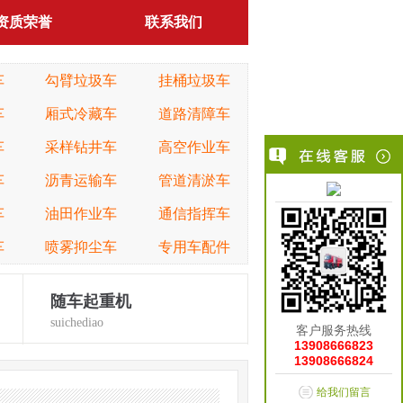
资质荣誉
联系我们
车
勾臂垃圾车
挂桶垃圾车
车
厢式冷藏车
道路清障车
车
采样钻井车
高空作业车
车
沥青运输车
管道清淤车
车
油田作业车
通信指挥车
车
喷雾抑尘车
专用车配件
随车起重机
suichediao
客户服务热线
13908666823
13908666824
给我们留言