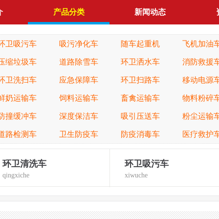
介
产品分类
新闻动态
环卫吸污车
吸污净化车
随车起重机
飞机加油
压缩垃圾车
道路除雪车
环卫洒水车
消防救援
环卫洗扫车
应急保障车
环卫扫路车
移动电源
鲜奶运输车
饲料运输车
畜禽运输车
物料粉碎
防撞缓冲车
深度保洁车
吸引压送车
粉尘运输
道路检测车
卫生防疫车
防疫消毒车
医疗救护
环卫清洗车
环卫吸污车
qingxiche
xiwuche