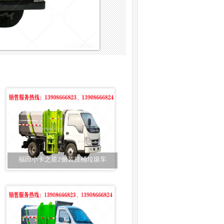
福田小卡之星2侧装挂桶垃圾车