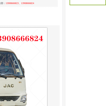
售部：
13908666823、13908666824