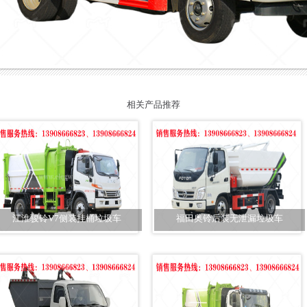
相关产品推荐
江淮骏铃V7侧装挂桶垃圾车
福田奥铃后装无泄漏垃圾车