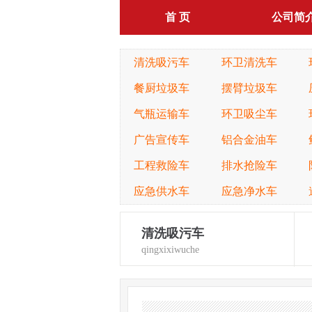
首 页
公司简
清洗吸污车
环卫清洗车
餐厨垃圾车
摆臂垃圾车
气瓶运输车
环卫吸尘车
广告宣传车
铝合金油车
工程救险车
排水抢险车
应急供水车
应急净水车
清洗吸污车
qingxixiwuche