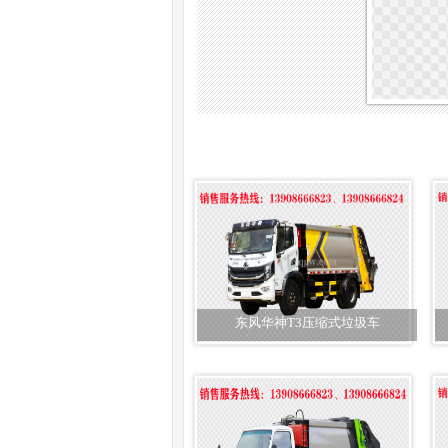
东风华神T3压缩式垃圾车