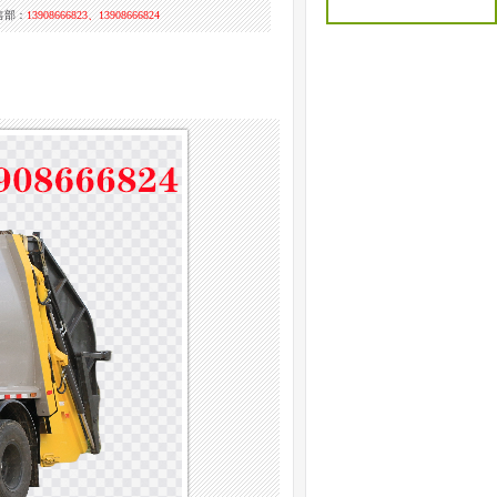
售部：
13908666823、13908666824