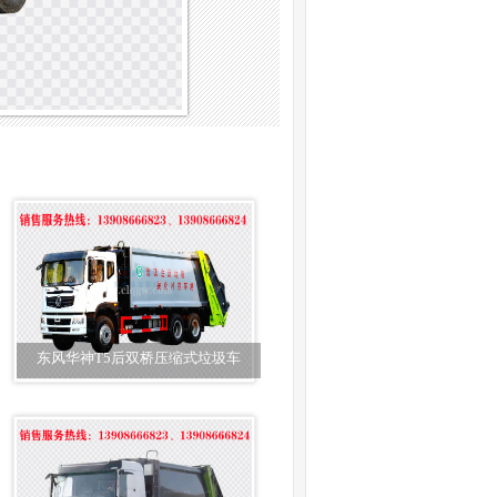
东风华神T5后双桥压缩式垃圾车