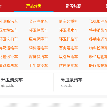
介
产品分类
新闻动态
环卫吸污车
吸污净化车
随车起重机
飞机加油
压缩垃圾车
环卫除雪车
环卫洒水车
特种消防
环卫洗扫车
应急保障车
环卫扫路车
移动电源
鲜奶运输车
饲料运输车
畜禽运输车
物料粉碎
防撞缓冲车
深度保洁车
吸引压送车
粉尘运输
道路检测车
卫生防疫车
防疫消毒车
医疗救护
环卫清洗车
环卫吸污车
qingxiche
xiwuche