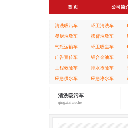
首 页
公司简
清洗吸污车
环卫清洗车
餐厨垃圾车
摆臂垃圾车
气瓶运输车
环卫吸尘车
广告宣传车
铝合金油车
工程救险车
排水抢险车
应急供水车
应急净水车
清洗吸污车
qingxixiwuche