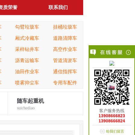
资质荣誉
联系我们
车
勾臂垃圾车
挂桶垃圾车
车
厢式冷藏车
道路清障车
车
采样钻井车
高空作业车
车
沥青运输车
管道清淤车
车
油田作业车
通信指挥车
车
喷雾抑尘车
专用车配件
随车起重机
suichediao
客户服务热线
13908666823
13908666824
给我们留言