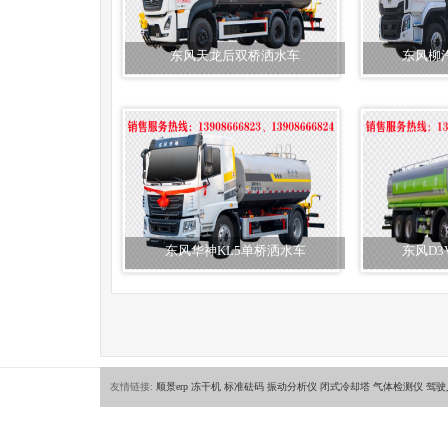
东风天龙后双桥洒水车
东风柳
东风华神KL5单桥洒水车
东风D
友情链接:
顺景erp
冻干机
标准砝码
振动分析仪
闭式冷却塔
气体检测仪
驾驶