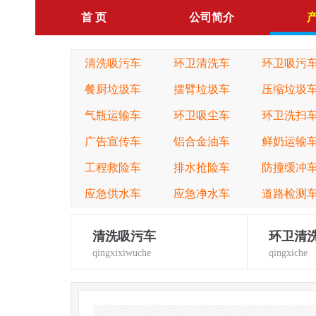
首 页
公司简介
清洗吸污车
环卫清洗车
环卫吸污
餐厨垃圾车
摆臂垃圾车
压缩垃圾
气瓶运输车
环卫吸尘车
环卫洗扫
广告宣传车
铝合金油车
鲜奶运输
工程救险车
排水抢险车
防撞缓冲
应急供水车
应急净水车
道路检测
清洗吸污车
环卫清
qingxixiwuche
qingxiche