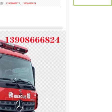
售部：
13908666823、13908666824