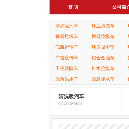
首 页
公司简
清洗吸污车
环卫清洗车
餐厨垃圾车
摆臂垃圾车
气瓶运输车
环卫吸尘车
广告宣传车
铝合金油车
工程救险车
排水抢险车
应急供水车
应急净水车
清洗吸污车
qingxixiwuche