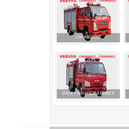
江铃水罐消防车
庆铃五十铃100P蓝牌水罐消防车