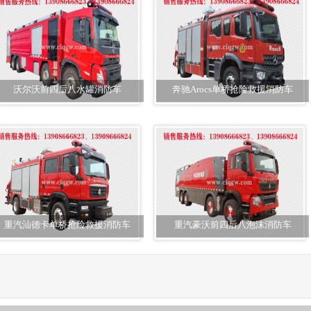
沃尔沃前四后八水罐消防车
奔驰Arocs单桥抢险救援消防车
重汽汕德卡单桥抢险救援消防车
重汽豪沃前四后八泡沫消防车