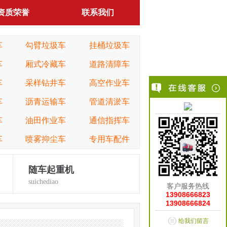
资质荣誉
联系我们
车
勾臂垃圾车
挂桶垃圾车
车
厢式冷藏车
道路清障车
车
采样钻井车
高空作业车
车
沥青运输车
管道清淤车
车
油田作业车
通信指挥车
车
喷雾抑尘车
专用车配件
随车起重机
suichediao
客户服务热线
13908666823
13908666824
给我们留言