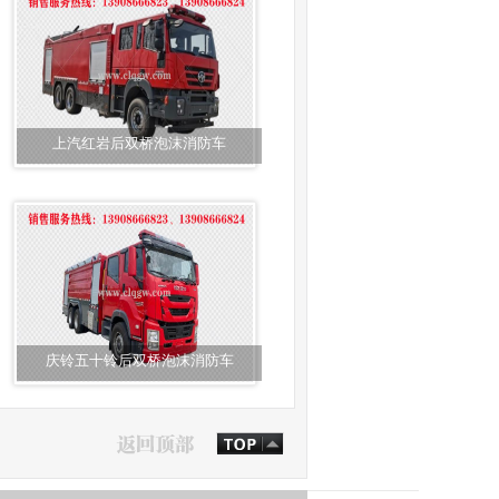
上汽红岩后双桥泡沫消防车
庆铃五十铃后双桥泡沫消防车