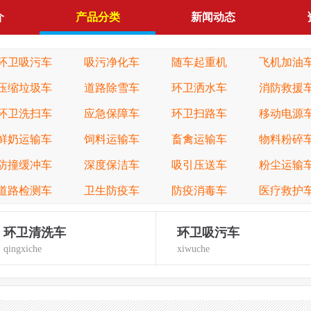
介
产品分类
新闻动态
环卫吸污车
吸污净化车
随车起重机
飞机加油
压缩垃圾车
道路除雪车
环卫洒水车
消防救援
环卫洗扫车
应急保障车
环卫扫路车
移动电源
鲜奶运输车
饲料运输车
畜禽运输车
物料粉碎
防撞缓冲车
深度保洁车
吸引压送车
粉尘运输
道路检测车
卫生防疫车
防疫消毒车
医疗救护
环卫清洗车
环卫吸污车
qingxiche
xiwuche