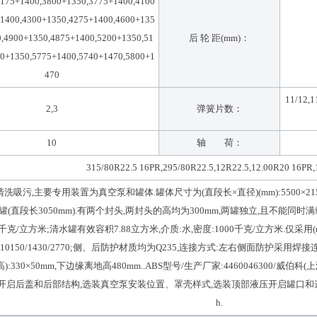
175+1400,3800+1350,3775+1400,4100
1400,4300+1350,4275+1400,4600+135
0,4900+1350,4875+1400,5200+1350,51
后 轮 距(mm)：
0+1350,5775+1400,5740+1470,5800+1
470
11/12,11
2,3
弹簧片数：
10
轴 荷：
315/80R22.5 16PR,295/80R22.5,12R22.5,12.00R20 16PR,
洗吸污,主要专用装置为真空泵和罐体.罐体尺寸为(直段长×直径)(mm):5500×215
(直段长3050mm).有两个封头,两封头的高均为300mm,两罐独立,且不能同时满
0千克/立方米;清水罐有效容积7.88立方米,介质:水,密度:1000千克/立方米.仅采用(m
):10150/1430/2770;侧、后防护材质均为Q235,连接方式:左右侧面防护采
):330×50mm,下边缘离地高480mm..ABS型号/生产厂家:4460046300/
开启后盖和后部结构,选装真空泵安装位置、罩壳样式,选装顶部液压开启罐口和选装
h.