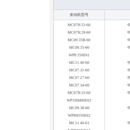
发动机型号
MC07H.33-60
MC07H.29-60
MC09.35B-60
MC09.35-60
WP8.350E61
MC11.40-60
MC07.31-60
MC07.27-60
MC07.34-60
MC07H.35-60
WP10H400E62
MC09.38-60
WP9H350E62
MC11.40-61