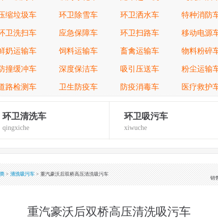
压缩垃圾车
环卫除雪车
环卫洒水车
特种消防
环卫洗扫车
应急保障车
环卫扫路车
移动电源
鲜奶运输车
饲料运输车
畜禽运输车
物料粉碎
防撞缓冲车
深度保洁车
吸引压送车
粉尘运输
道路检测车
卫生防疫车
防疫消毒车
医疗救护
环卫清洗车
环卫吸污车
qingxiche
xiwuche
类
>
清洗吸污车
> 重汽豪沃后双桥高压清洗吸污车
销
重汽豪沃后双桥高压清洗吸污车