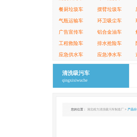
餐厨垃圾车
摆臂垃圾车
气瓶运输车
环卫吸尘车
广告宣传车
铝合金油车
工程救险车
排水抢险车
应急供水车
应急净水车
清洗吸污车
qingxixiwuche
您的位置
：
湖北程力清洗吸污车制造厂
>
产品分