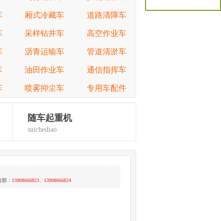
车
厢式冷藏车
道路清障车
车
采样钻井车
高空作业车
车
沥青运输车
管道清淤车
车
油田作业车
通信指挥车
车
喷雾抑尘车
专用车配件
随车起重机
suichediao
售部：
13908666823、13908666824