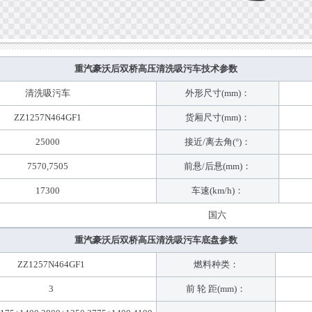
重汽豪沃后双桥高压清洗吸污车技术参数
清洗吸污车
外形尺寸(mm)：
ZZ1257N464GF1
货厢尺寸(mm)：
25000
接近/离去角(°)：
7570,7505
前悬/后悬(mm)：
17300
车速(km/h)：
国六
重汽豪沃后双桥高压清洗吸污车底盘参数
ZZ1257N464GF1
燃料种类：
3
前 轮 距(mm)：