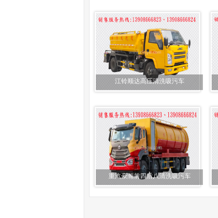
江铃顺达高压清洗吸污车
重汽豪瀚前四后八清洗吸污车