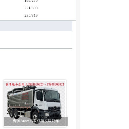
199/270
221/300
235/319
奔驰Arocs后双桥清洗吸污车