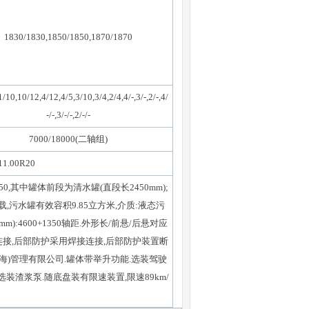
1830/1830,1850/1850,1870/1870
/10,10/12,4/12,4/5,3/10,3/4,2/4,4/-,3/-,2/-,4/
-/-,3/-/-,2/-/-
7000/18000(二轴组)
11.00R20
0,其中罐体前段为清水罐(直段长2450mm);
载,污水罐有效容积9.85立方米,介质:液态污
m):4600+1350轴距.外形长/前悬/后悬对应
用焊接连接,后部防护采用焊接连接,后部防护装置断
威伯科(上海)管理有限公司.罐体带举升功能.选装驾驶
渣浆泵.随底盘装有限速装置,限速89km/