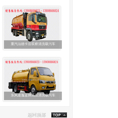
重汽汕德卡后双桥清洗吸污车
东风途逸蓝牌高压清洗吸污车