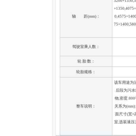
3200+1350,3
+1350,4075+
轴 距(mm)：
0,4575+140
75+1400,580
驾驶室乘人数：
轮 胎 数：
轮胎规格：
该车用途为清
后段为污水罐
物,密度:80
整车说明：
关系为(mm
面尺寸(宽×高
室,选装液压