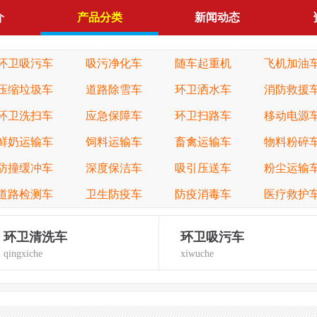
介
产品分类
新闻动态
环卫吸污车
吸污净化车
随车起重机
飞机加油
压缩垃圾车
道路除雪车
环卫洒水车
消防救援
环卫洗扫车
应急保障车
环卫扫路车
移动电源
鲜奶运输车
饲料运输车
畜禽运输车
物料粉碎
防撞缓冲车
深度保洁车
吸引压送车
粉尘运输
道路检测车
卫生防疫车
防疫消毒车
医疗救护
环卫清洗车
环卫吸污车
qingxiche
xiwuche