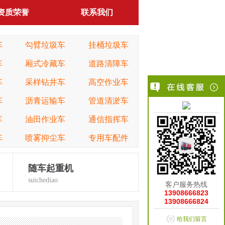
资质荣誉
联系我们
车
勾臂垃圾车
挂桶垃圾车
车
厢式冷藏车
道路清障车
车
采样钻井车
高空作业车
车
沥青运输车
管道清淤车
车
油田作业车
通信指挥车
车
喷雾抑尘车
专用车配件
随车起重机
suichediao
客户服务热线
13908666823
13908666824
给我们留言