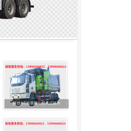
解放J6L后双桥勾臂式垃圾车