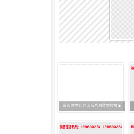
东风华神T5前四后八勾臂式垃圾车