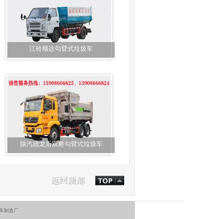
江铃顺达勾臂式垃圾车
陕汽德龙后双桥勾臂式垃圾车
污车制造厂