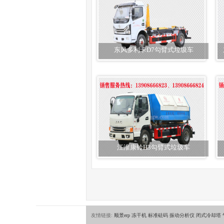
东风多利卡D7勾臂式垃圾车
江淮康铃H3勾臂式垃圾车
友情链接:
顺景erp
冻干机
标准砝码
振动分析仪
闭式冷却塔