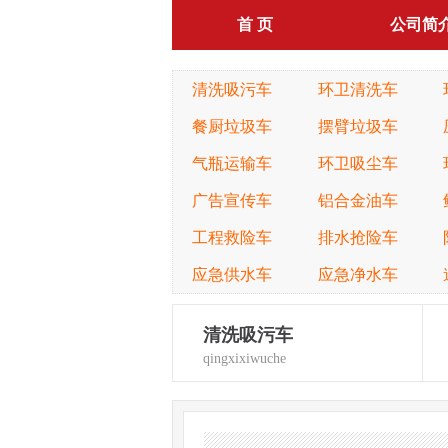
首 页
公司简
清洗吸污车
环卫清洗车
餐厨垃圾车
摆臂垃圾车
气瓶运输车
环卫吸尘车
广告宣传车
铝合金油车
工程救险车
排水抢险车
应急供水车
应急净水车
清洗吸污车
qingxixiwuche