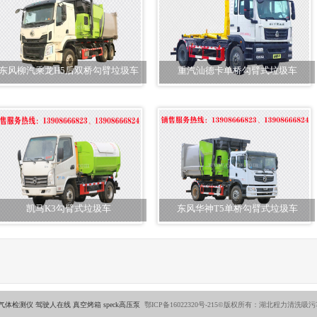
东风柳汽乘龙H5后双桥勾臂垃圾车
重汽汕德卡单桥勾臂式垃圾车
凯马K3勾臂式垃圾车
东风华神T5单桥勾臂式垃圾车
气体检测仪
驾驶人在线
真空烤箱
speck高压泵
鄂ICP备16022320号-215©版权所有：湖北程力清洗吸