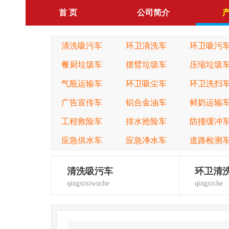
首 页
公司简介
清洗吸污车
环卫清洗车
环卫吸污
餐厨垃圾车
摆臂垃圾车
压缩垃圾
气瓶运输车
环卫吸尘车
环卫洗扫
广告宣传车
铝合金油车
鲜奶运输
工程救险车
排水抢险车
防撞缓冲
应急供水车
应急净水车
道路检测
清洗吸污车
环卫清
qingxixiwuche
qingxiche