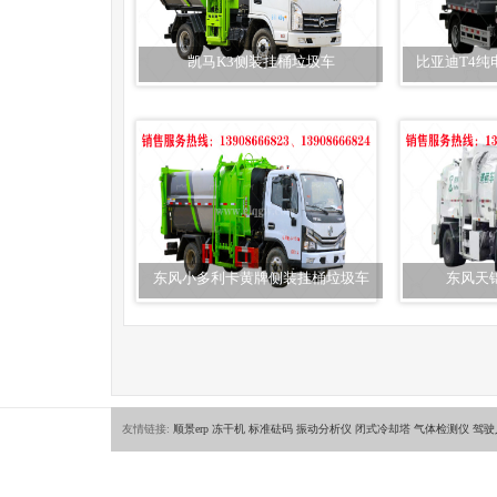
凯马K3侧装挂桶垃圾车
比亚迪T4
东风小多利卡黄牌侧装挂桶垃圾车
东风天
友情链接:
顺景erp
冻干机
标准砝码
振动分析仪
闭式冷却塔
气体检测仪
驾驶