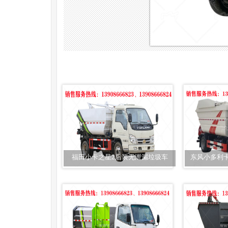
福田小卡之星2后装无泄漏垃圾车
东风小多利