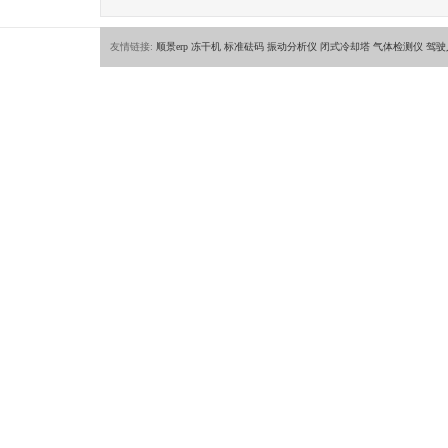
友情链接:
顺景erp
冻干机
标准砝码
振动分析仪
闭式冷却塔
气体检测仪
驾驶