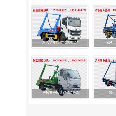
东风华神T3摆臂式垃圾车
东风天
庆铃五十铃摆臂式垃圾车
跃进