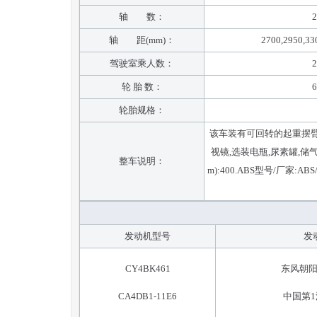
轴 数：
2
轴 距(mm)：
2700,2950,33
驾驶室乘人数：
2
轮 胎 数：
6
轮胎规格：
该车装有可回转的起重摆臂
视镜,选装电瓶,尿素罐,储
整车说明：
m):400.ABS型号/厂家:A
发动机型号
发
CY4BK461
东风朝
CA4DB1-11E6
中国第