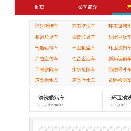
首 页
公司简介
清洗吸污车
环卫清洗车
环卫吸污
餐厨垃圾车
摆臂垃圾车
压缩垃圾
气瓶运输车
环卫吸尘车
环卫洗扫
广告宣传车
铝合金油车
鲜奶运输
工程救险车
排水抢险车
防撞缓冲
应急供水车
应急净水车
道路检测
清洗吸污车
环卫清
qingxixiwuche
qingxiche