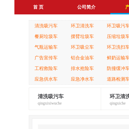
首 页
公司简介
清洗吸污车
环卫清洗车
环卫吸污
餐厨垃圾车
摆臂垃圾车
压缩垃圾
气瓶运输车
环卫吸尘车
环卫洗扫
广告宣传车
铝合金油车
鲜奶运输
工程救险车
排水抢险车
防撞缓冲
应急供水车
应急净水车
道路检测
清洗吸污车
环卫清
qingxixiwuche
qingxiche