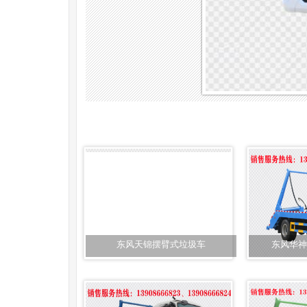
东风天锦摆臂式垃圾车
东风华神