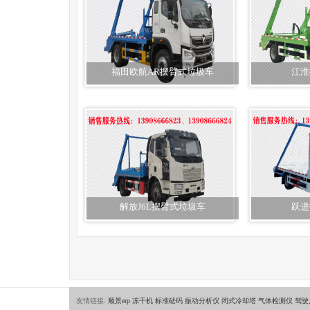
福田欧航AR摆臂式垃圾车
江淮
解放J6L摆臂式垃圾车
跃进
友情链接:
顺景erp
冻干机
标准砝码
振动分析仪
闭式冷却塔
气体检测仪
驾驶