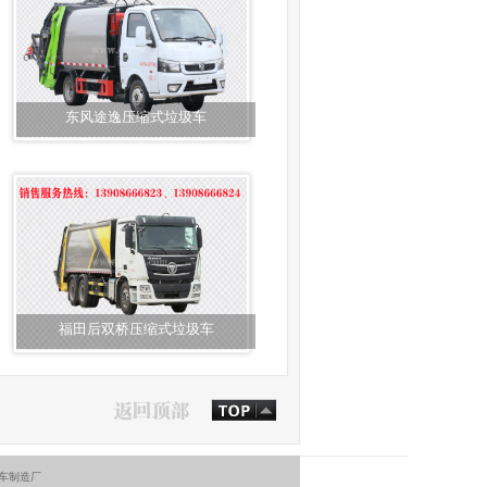
东风途逸压缩式垃圾车
福田后双桥压缩式垃圾车
污车制造厂