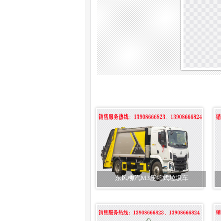
东风柳汽M3压缩式垃圾车