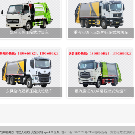
凯马蓝牌压缩式垃圾车
重汽汕德卡后双桥压缩式垃圾车
东风柳汽双桥压缩式垃圾车
重汽豪沃NX单桥压缩式垃圾车
气体检测仪
驾驶人在线
真空烤箱
speck高压泵
鄂ICP备16022320号-215©版权所有：湖北程力清洗吸