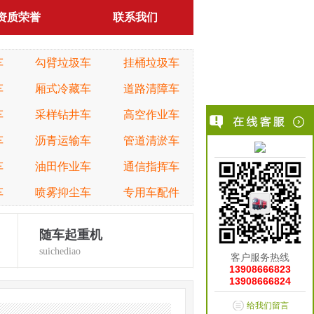
资质荣誉
联系我们
车
勾臂垃圾车
挂桶垃圾车
车
厢式冷藏车
道路清障车
车
采样钻井车
高空作业车
车
沥青运输车
管道清淤车
车
油田作业车
通信指挥车
车
喷雾抑尘车
专用车配件
随车起重机
suichediao
客户服务热线
13908666823
13908666824
给我们留言