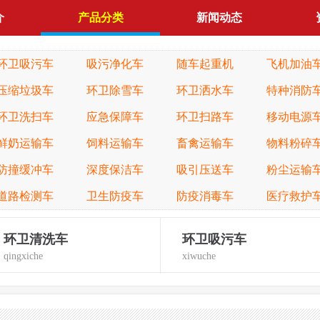
介
产品分类
新闻动态
环卫吸污车
吸污净化车
随车起重机
飞机加油
压缩垃圾车
环卫除雪车
环卫洒水车
特种消防
环卫洗扫车
应急保障车
环卫扫路车
移动电源
鲜奶运输车
饲料运输车
畜禽运输车
物料粉碎
防撞缓冲车
深度保洁车
吸引压送车
粉尘运输
道路检测车
卫生防疫车
防疫消毒车
医疗救护
环卫清洗车
环卫吸污车
qingxiche
xiwuche