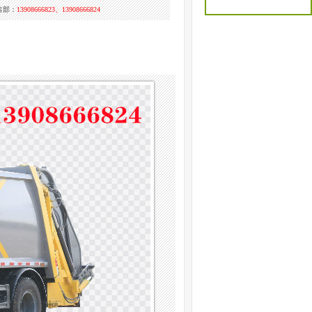
售部：
13908666823、13908666824