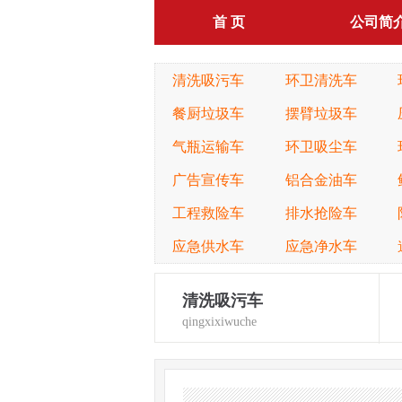
首 页
公司简
清洗吸污车
环卫清洗车
餐厨垃圾车
摆臂垃圾车
气瓶运输车
环卫吸尘车
广告宣传车
铝合金油车
工程救险车
排水抢险车
应急供水车
应急净水车
清洗吸污车
qingxixiwuche