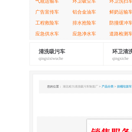
气瓶运输车
环卫吸尘车
环卫洗扫
广告宣传车
铝合金油车
鲜奶运输
工程救险车
排水抢险车
防撞缓冲
应急供水车
应急净水车
道路检测
清洗吸污车
环卫清
qingxixiwuche
qingxiche
您的位置
：
湖北程力清洗吸污车制造厂
>
产品分类
>
挂桶垃圾车