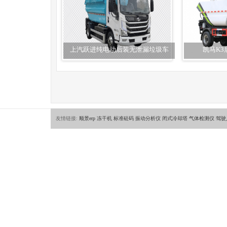
上汽跃进纯电动后装无泄漏垃圾车
凯马K
友情链接:
顺景erp
冻干机
标准砝码
振动分析仪
闭式冷却塔
气体检测仪
驾驶